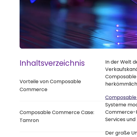
Inhaltsverzeichnis
In der Welt 
Verkaufskanäl
Composable C
Vorteile von Composable
herkömmlic
Commerce
Composable
Systeme modu
Commerce-Pla
Composable Commerce Case:
Services und
Tamron
Der große Un