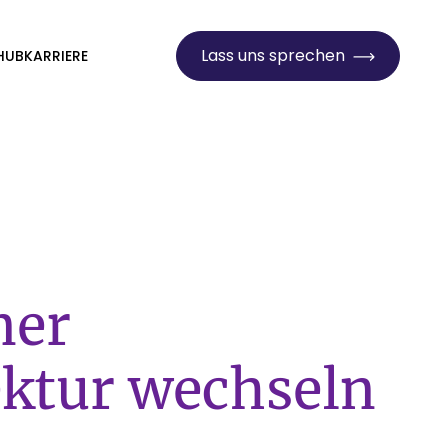
Lass uns sprechen
HUB
KARRIERE
ner
ktur wechseln