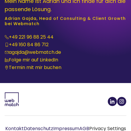
Mein Name ist Adrian und ich finde für dich die
passende Lösung.
Adrian Gajda, Head of Consulting & Client Growth
bei Webmatch
+49 221 96 88 25 44
+49 16‬0 84 86 712
agajda@webmatch.de
Folge mir auf LinkedIn
Termin mit mir buchen
Kontakt
Datenschutz
Impressum
AGB
Privacy Settings