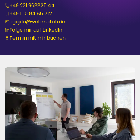
+49 221 968825 44
+49 160 84 86 712
agajda@webmatch.de
Folge mir auf LinkedIn
Termin mit mir buchen