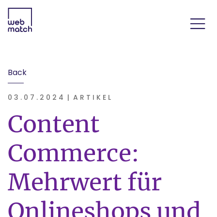
E-COMMERCE AGENTUR
SERVICES
Back
TECHNOLOGIEN
03.07.2024
|
ARTIKEL
CASES
Content
CONTENT-HUB
Commerce:
KARRIERE
Mehrwert für
Onlineshops und